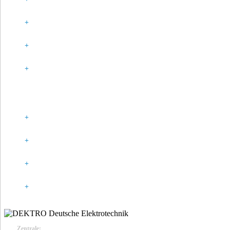
SPONSORING
PARTNER
HISTORIE
GESETZLICHE ANGABEN
IMPRESSUM
DATENSCHUTZ
KONTAKT
COOKIE-RICHTLINIE (EU)
Zentrale: