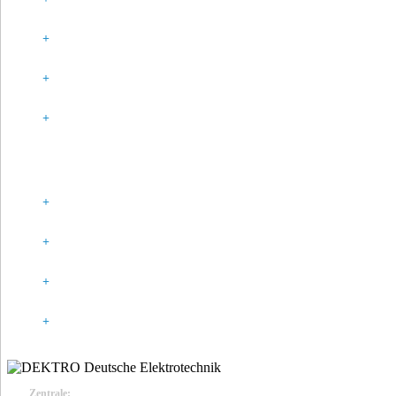
SPONSORING
PARTNER
HISTORIE
GESETZLICHE ANGABEN
IMPRESSUM
DATENSCHUTZ
KONTAKT
COOKIE-RICHTLINIE (EU)
Zentrale: