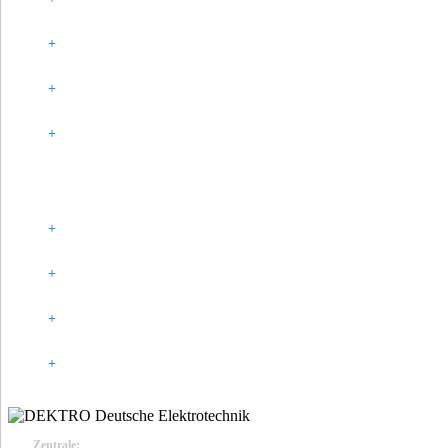
SPONSORING
PARTNER
HISTORIE
GESETZLICHE ANGABEN
IMPRESSUM
DATENSCHUTZ
KONTAKT
COOKIE-RICHTLINIE (EU)
Zentrale: