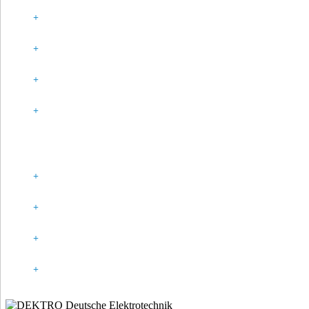
UMWELT
SPONSORING
PARTNER
HISTORIE
GESETZLICHE ANGABEN
IMPRESSUM
DATENSCHUTZ
KONTAKT
COOKIE-RICHTLINIE (EU)